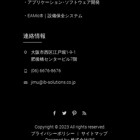
・アプリケーション･ソフトウェア開発
・EAMic®｜設備保全システム
連絡情報
大阪市西区江戸堀1-9-1
肥後橋センタービル7階
(06) 6676-8676
jimu@ib-solutions.co.jp
F
T
P
f
a
w
i
e
Copyright © 2023 All rights reserved.
c
i
n
e
プライバシーポリシー
|
サイトマップ
e
t
t
d