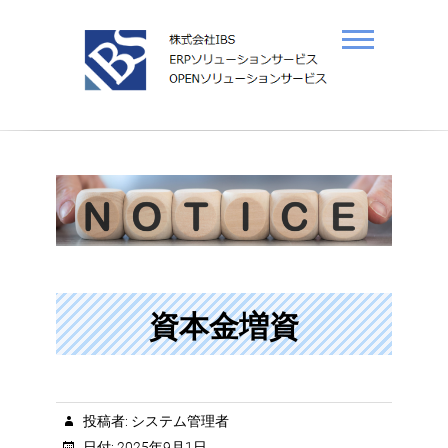
S
k
i
p
t
o
c
o
n
t
e
n
t
資本金増資
投稿者: システム管理者
日付: 2025年9月1日