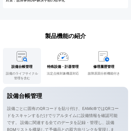
対策：故障事例DB+解決手順の標準化
製品機能の紹介
設備台帳管理
特殊設備・計器管理
修理履歴管理
設備のライフサイクル
法定点検対象機器対応
故障原因分析機能付き
工
管理を含む
設備台帳管理
設備ごとに固有のQRコードを貼り付け、EAMic®ではQRコー
ドをスキャンするだけでリアルタイムに設備情報を確認可能
です。 設備に関連する全てのデータを記録・管理し、設備
BOMリストを構築して予備品との双方向リンクを実現しま