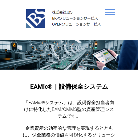
S
k
i
p
t
o
c
o
n
t
e
n
t
EAMic®｜設備保全システム
「EAMic®システム」は、設備保全担当者向
けに特化したEAM/CMMS型の資産管理シス
テムです。
企業資産の効率的な管理を実現するととも
に、保全業務の価値を可視化するソリューシ