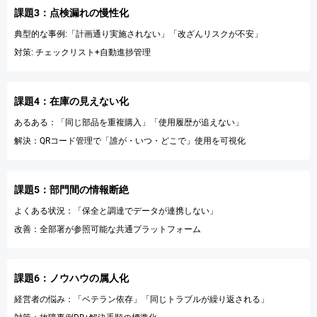
課題3：点検漏れの慢性化
典型的な事例:「計画通り実施されない」「改ざんリスクが不安」
対策: チェックリスト+自動進捗管理
課題4：在庫の見えない化
あるある：「同じ部品を重複購入」「使用履歴が追えない」
解決：QRコード管理で「誰が・いつ・どこで」使用を可視化
課題5：部門間の情報断絶
よくある状況：「保全と調達でデータが連携しない」
改善：全部署が参照可能な共通プラットフォーム
課題6：ノウハウの属人化
経営者の悩み：「ベテラン依存」「同じトラブルが繰り返される」